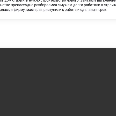
и, дом старый, и нужно строительство нового. Заказала выполнен
ьстве превосходно разбираемся с мужем долго работали в строител
лась в фирму, мастера приступили к работе и сделали в срок.