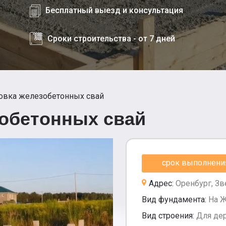
Бесплатный выезд и консультация
Сроки строительства - от 7 дней
овка железобетонных свай
зобетонных свай
срок выполнения 
Адрес:
Оренбург, З
Вид фундамента:
На Ж
Вид строения:
Для де