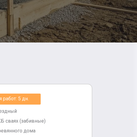
работ: 5 дн.
вездный
Б сваях (забивные)
ревянного дома