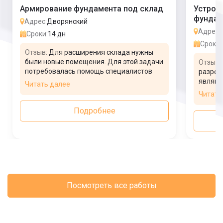
Армирование фундамента под склад
Устрой
фундам
Адрес:
Дворянский
Адрес:
Сроки:
14 дн
Сроки:
Отзыв:
Для расширения склада нужны
были новые помещения. Для этой задачи
Отзыв:
потребовалась помощь специалистов
разреш
для строительства нового фундамента.
являюс
Читать далее
Для начала я запланировал построить
магази
Читать
несколько корпусов. Обратился в
помеще
строительную фирму, которая
Для ст
Подробнее
подготовила проект, строители
органи
приступили к рытью траншеи, затем
выполн
сделали армирование и заливку.
собрат
Посмотреть все работы