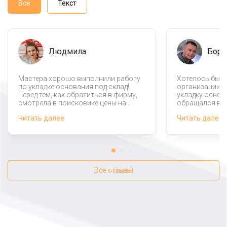
Все
Текст
Людмила
Бори
Мастера хорошо выполнили работу
Хотелось бы с
по укладке основания под склад!
организации з
Перед тем, как обратиться в фирму,
укладку основ
смотрела в поисковике цены на
обращался в д
такие работы и была неприятно
там цены были
Читать далее
Читать далее
удивлена. К счастью, в этой
Результатом 
организации мне предложили
гораздо выгодную цену.
Все отзывы