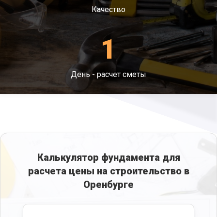
случиться проседание и изменение внешнего
Качество
вида через пару лет. Это приводит к
повторным затратам на повторное
возведение каркаса под склад. Высокие
1
нагрузки – это одна из основных причин, по
которым помещение должно находиться на
максимально прочном фундаменте.
День - расчет сметы
Калькулятор фундамента для
расчета цены на строительство в
Оренбурге