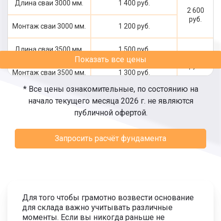
Длина сваи 3000 мм.
1 400 руб.
2 600
руб.
Монтаж сваи 3000 мм.
1 200 руб.
Длина сваи 3500 мм.
1 500 руб.
2 800
Показать все цены
руб.
Монтаж сваи 3500 мм.
1 300 руб.
* Все цены ознакомительные, по состоянию на
Длина сваи 4000 мм.
1 700 руб.
начало текущего месяца 2026 г. не являются
3 100
публичной офертой.
руб.
Монтаж сваи 4000 мм.
1 400 руб.
Запросить расчёт фундамента
Длина сваи 4500 мм.
1 900 руб.
3 400
руб.
Монтаж сваи 4500 мм.
1 500 руб.
Длина сваи 5000 мм.
2 000 руб.
3 600
Для того чтобы грамотно возвести основание
руб.
для склада важно учитывать различные
Монтаж сваи 5000 мм.
1 600 руб.
моменты. Если вы никогда раньше не