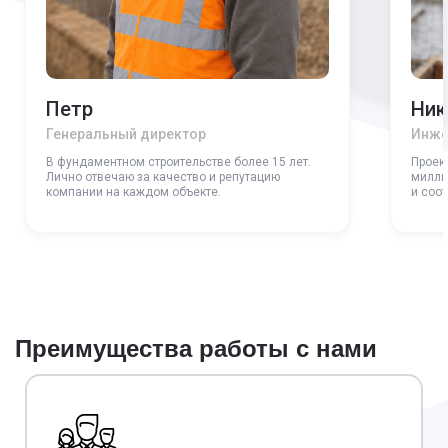
Петр
Ник
Генеральный директор
Инже
В фундаментном строительстве более 15 лет.
Проек
Лично отвечаю за качество и репутацию
милли
компании на каждом объекте.
и соо
Преимущества работы с нами