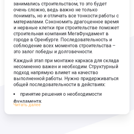
занимались строительством, то это будет
Длина сваи 5500 мм.
2 200 руб.
очень сложно, ведь важно не только
3 900
понимать, но и отличать все тонкости работы с
руб.
материалами. Сэкономить драгоценное время
Монтаж сваи 5500 мм.
1 700 руб.
и нервные клетки при строительстве поможет
строительная компания МегаФундамент в
Длина сваи 6000 мм.
2 300 руб.
городе в Оренбурге. Последовательность и
4 200
соблюдение всех моментов строительства –
руб.
Монтаж сваи 6000 мм.
1 900 руб.
это залог победы и долговечности.
Каждый этап при монтаже каркаса для склада
несомненно важен и необходим. Структурный
подход напрямую влияет на качество
выполненной работы. Нужно придерживаться
общей последовательности в действиях:
принятие решения о необходимости
фундамента;
Читать далее
подбор глубины, расчет показателей грунта
и подземных вод;
проектировка будущего основания и
разработка грунта;