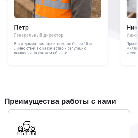
Петр
Ник
Генеральный директор
Инже
В фундаментном строительстве более 15 лет.
Проек
Лично отвечаю за качество и репутацию
милли
компании на каждом объекте.
и соо
Преимущества работы с нами