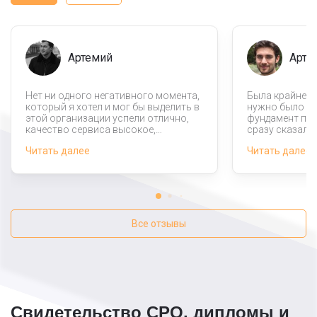
Артемий
Артё
Нет ни одного негативного момента,
Была крайне т
который я хотел и мог бы выделить в
нужно было с
этой организации успели отлично,
фундамент под
качество сервиса высокое,
сразу сказали,
материалы закупают
задачу не стан
Читать далее
Читать далее
самостоятельно, все материалы
нужной техник
качественные. Отдельное спасибо
ошибиться. П
консультантам, которые нам
данную компан
помогли.
разочаровал.
Все отзывы
Свидетельство СРО, дипломы и