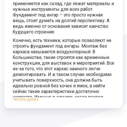
применяется как склад, где лежат материалы и
Длина сваи 5500 мм.
2 200 руб.
нужные инструменты для всех работ.
3 900
Фундамент под ангар – это просто нужная
руб.
вещь, стоит думать на долгий перспективу. А
Монтаж сваи 5500 мм.
1 700 руб.
ведь именно от основания зависит каечство
будущего строения.
Длина сваи 6000 мм.
2 300 руб.
4 200
Конечно, есть техники, которые позволяют не
руб.
строить фундамент под ангары. Монтаж без
Монтаж сваи 6000 мм.
1 900 руб.
каркаса называется воздухопорный. В
большинстве, такие строятся как временные
конструкции, для выставок и мероприятий. Все
из-за того, что этот каркас намного легче
демонтировать. И в таком случае необходимо
учитывать поверхность, она должна быть
идеально ровной без кочек и ямок, а найти
сейчас такие характеристики достаточно
непросто. Именно в случаях, когда покров
Читать далее
далек от идеала мы предлагаем сделать
фундамент под ангар в профессиональной
фирме МегаФундамент в Оренбурге.
Самым основыным выбором среди клиентов