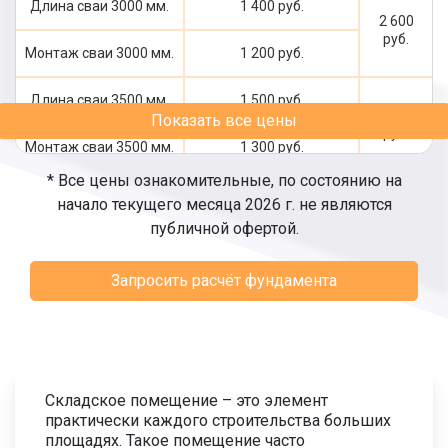
Длина сваи 3000 мм.
1 400 руб.
2 600
руб.
Монтаж сваи 3000 мм.
1 200 руб.
Длина сваи 3500 мм.
1 500 руб.
2 800
Показать все цены
руб.
Монтаж сваи 3500 мм.
1 300 руб.
* Все цены ознакомительные, по состоянию на
Длина сваи 4000 мм.
1 700 руб.
начало текущего месяца 2026 г. не являются
3 100
публичной офертой.
руб.
Монтаж сваи 4000 мм.
1 400 руб.
Запросить расчёт фундамента
Длина сваи 4500 мм.
1 900 руб.
3 400
руб.
Монтаж сваи 4500 мм.
1 500 руб.
Длина сваи 5000 мм.
2 000 руб.
3 600
Складское помещение – это элемент
руб.
практически каждого строительства больших
Монтаж сваи 5000 мм.
1 600 руб.
площадях. Такое помещение часто