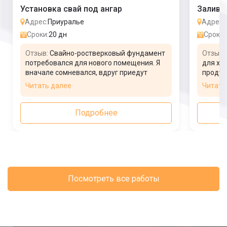
Установка свай под ангар
Заливк
Адрес:
Приуралье
Адрес:
Сроки:
20 дн
Сроки:
Отзыв:
Свайно-ростверковый фундамент
Отзыв:
потребовался для нового помещения. Я
для хр
вначале сомневался, вдруг приедут
продук
делать основание не
помеще
Читать далее
Читать
квалифицированные работники. Все
Обрати
страхи напрасны были, мастера сделали
строит
великолепный базис, рад, что обратился
выполн
Подробнее
в компанию. Да еще и гарантийный срок
Нарекан
предоставили.
обязат
знаком
Посмотреть все работы