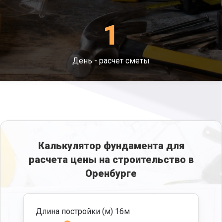
взять всю ответственность за проведение
работ. Они занимаются этим уже совсем не
1
первый год, а потому точно знаю все моменты
и нюансы при работе с каждым видом
возведения.
День - расчет сметы
Калькулятор фундамента для
расчета цены на строительство в
Оренбурге
Длина постройки (м)
16
м