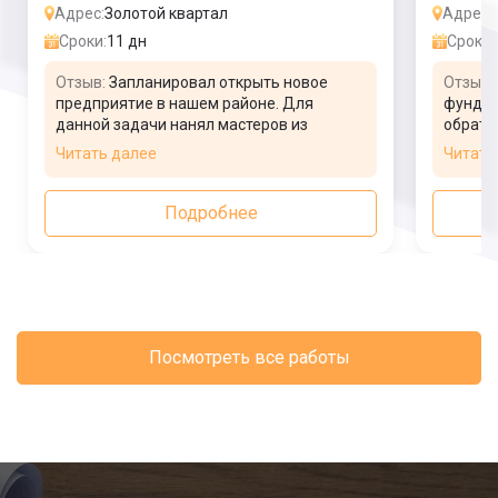
Адрес:
Золотой квартал
Адрес:
Сроки:
11 дн
Сроки:
Отзыв:
Запланировал открыть новое
Отзыв:
предприятие в нашем районе. Для
фундам
данной задачи нанял мастеров из
обрати
компании, для возведения фундамента.
сделат
Читать далее
Читать
Выбрал плитное основание, которое
день, и
может выдерживать массивное
строен
оборудование. Специалисты помогли, и
виде о
Подробнее
заказали необходимые материалы для
Потреб
работы. Все в срок выполнили, очень
трансп
доволен.
Посмотреть все работы