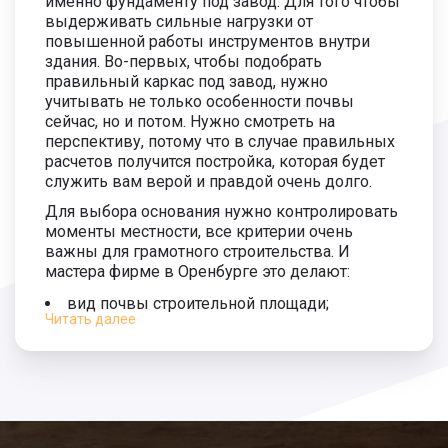
именно фундаменту под завод. Для того чтобы
3 900
выдерживать сильные нагрузки от
руб.
повышенной работы инструментов внутри
Монтаж сваи 5500 мм.
1 700 руб.
здания. Во-первых, чтобы подобрать
правильный каркас под завод, нужно
Длина сваи 6000 мм.
2 300 руб.
учитывать не только особенности почвы
4 200
сейчас, но и потом. Нужно смотреть на
руб.
Монтаж сваи 6000 мм.
1 900 руб.
перспективу, потому что в случае правильных
расчетов получится постройка, которая будет
служить вам верой и правдой очень долго.
Для выбора основания нужно контролировать
моменты местности, все критерии очень
важны для грамотного строительства. И
мастера фирме в Оренбурге это делают:
вид почвы строительной площади;
Читать далее
показатели промерзания земли;
показатели подземных вод.
Только при сочетании всех моментов строение
не упадет в ближайшее время и будет долго
иметь презентабельный внешний вид.