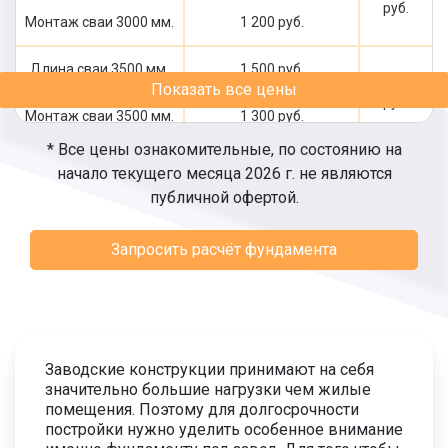
руб.
Монтаж сваи 3000 мм.
1 200 руб.
Длина сваи 3500 мм.
1 500 руб.
2 800
Показать все цены
руб.
Монтаж сваи 3500 мм.
1 300 руб.
* Все цены ознакомительные, по состоянию на
Длина сваи 4000 мм.
1 700 руб.
начало текущего месяца 2026 г. не являются
3 100
публичной офертой.
руб.
Монтаж сваи 4000 мм.
1 400 руб.
Запросить расчёт фундамента
Длина сваи 4500 мм.
1 900 руб.
3 400
руб.
Монтаж сваи 4500 мм.
1 500 руб.
Длина сваи 5000 мм.
2 000 руб.
3 600
Заводские конструкции принимают на себя
руб.
значительно большие нагрузки чем жилые
Монтаж сваи 5000 мм.
1 600 руб.
помещения. Поэтому для долгосрочности
постройки нужно уделить особенное внимание
Длина сваи 5500 мм.
2 200 руб.