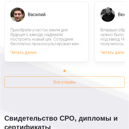
Василий
Вени
Приобрели участок земли для
Впервые обращ
будущего завода, надумали
нужно было з
построить новый цех. Сотрудник
под завод. На
бесплатно проконсультировал меня,
получилось от
рассказал, что хочу построить
ну это если см
Читать далее
Читать далее
фундамент сравнительно недорогое
которые пред
и при этом качественное. Работа
фирмы. Работ
была сделана быстро, дешево, в
качественно, 
назначенный срок. Всем рекомендую
устроил.
компанию.
Все отзывы
Свидетельство СРО, дипломы и
сертификаты