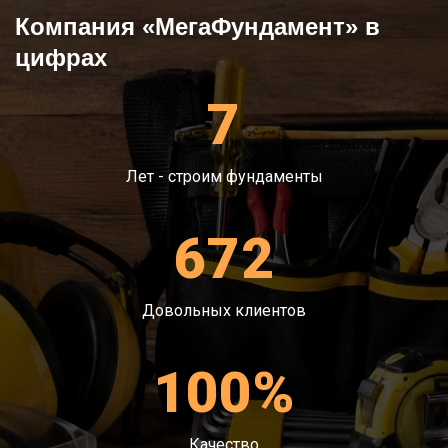
газ, вентиляция, электричество).
Компания «МегаФундамент» в
Бетонирование.
Антифильтрационная гидроизоляция и
цифрах
обратная засыпка.
7
Лет - строим фундаменты
672
Довольных клиентов
100%
Качество