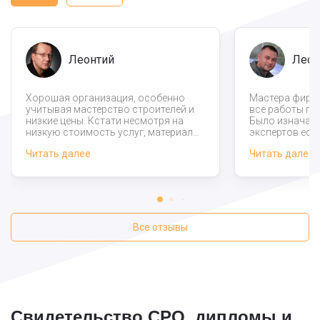
Леонтий
Леон
Хорошая организация, особенно
Мастера фирм
учитывая мастерство строителей и
все работы по
низкие цены. Кстати несмотря на
Было изначаль
низкую стоимость услуг, материалы
экспертов ест
закупают качественные, сами
выполнения та
Читать далее
Читать далее
привозят их на объект. Заметно что
вашей компани
организация дорожит своим именем,
теперь можем 
т.к. к клиенту относятся
возведению до
уважительно, все делают
качественно и оперативно.
Все отзывы
Свидетельство СРО, дипломы и