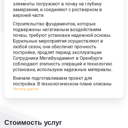
элементы погружают в почву на глубину
замерзания, и соединяют с ростверком в
верхней части.
Строительство фундаментов, которые
подвержены негативным воздействиям
почвы, требуют установки надежной основы.
Бурильные мероприятия осуществляют в
любой сезон, они обеспечат прочность
постройке, продлят период эксплуатации.
Сотрудники МегаФундамент в Оренбурге
соблюдают этапность операций и технологию
установки, используем надежные материалы.
Вначале подготавливаем проект для
постройки. В технологическом плане описаны
Читать далее
данные по обустройству каналов и полностью
поля под сооружения.
Осуществляем бурение свай под фундамент с
применением шнека лопастного, со
специальным наконечником. Также
используем инвентарную трубу, она имеет
Стоимость услуг
несколько секций. Комбинированный метод