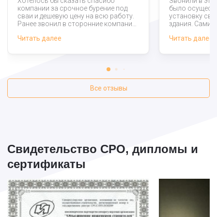
Хотелось бы сказать спасибо
Звонили в эту
компании за срочное бурение под
было осуществ
сваи и дешевую цену на всю работу.
установку сва
Ранее звонил в сторонние компании,
здания. Сами 
но там цены были значительно выше.
нелегкая, но м
Читать далее
Читать далее
Результатом полностью доволен!
что у них ест
таких масштаб
подвели, спас
Все отзывы
Свидетельство СРО, дипломы и
сертификаты